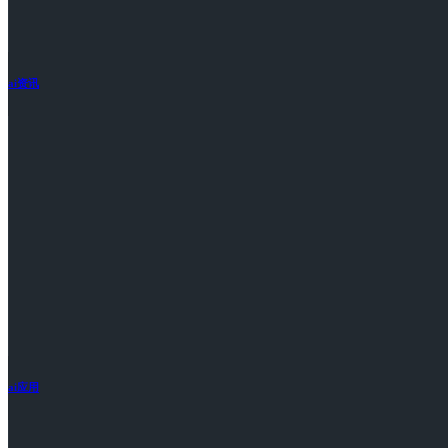
ai资讯
ai应用