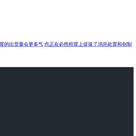
度的出货量会更多气
也正在必然程度上提拔了消息处置和创制