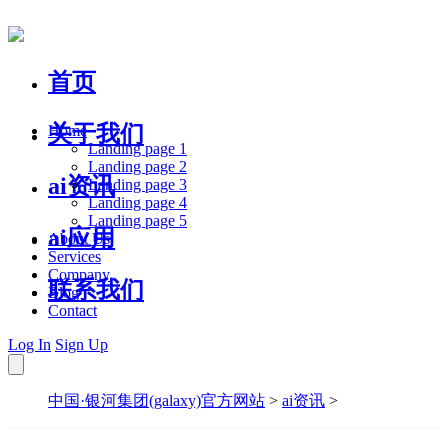
首页
关于我们
Home
Landing page 1
Landing page 2
ai资讯
Landing page 3
Landing page 4
Landing page 5
ai应用
About Us
Services
Company
联系我们
Blog
Contact
Log In
Sign Up
中国·银河集团(galaxy)官方网站
>
ai资讯
>