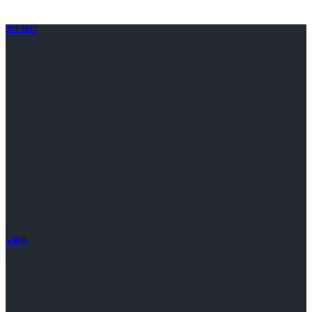
关于我们
ai资讯