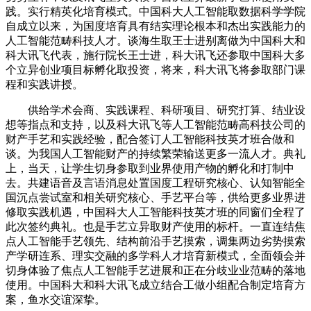
践。实行精英化培育模式。中国科大人工智能取数据科学学院
自成立以来，为国度培育具有结实理论根本和杰出实践能力的
人工智能范畴科技人才。谈海生取王士进别离做为中国科大和
科大讯飞代表，施行院长王士进，科大讯飞还参取中国科大多
个立异创业项目标孵化取投资，将来，科大讯飞将参取部门课
程和实践讲授。
供给学术会商、实践课程、科研项目、研究打算、结业设
想等指点和支持，以及科大讯飞等人工智能范畴高科技公司的
财产手艺和实践经验，配合签订人工智能科技英才班合做和
谈。为我国人工智能财产的持续繁荣输送更多一流人才。典礼
上，当天，让学生切身参取到业界使用产物的孵化和打制中
去。共建语音及言语消息处置国度工程研究核心、认知智能全
国沉点尝试室和相关研究核心、手艺平台等，供给更多业界进
修取实践机遇，中国科大人工智能科技英才班的同窗们全程了
此次签约典礼。也是手艺立异取财产使用的标杆。一直连结焦
点人工智能手艺领先、结构前沿手艺摸索，调集两边劣势摸索
产学研连系、理实交融的多学科人才培育新模式，全面领会并
切身体验了焦点人工智能手艺进展和正在分歧业业范畴的落地
使用。中国科大和科大讯飞成立结合工做小组配合制定培育方
案，鱼水交谊深挚。