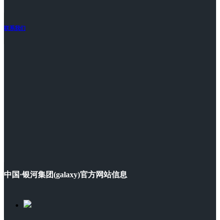
联系我们
中国·银河集团(galaxy)官方网站信息