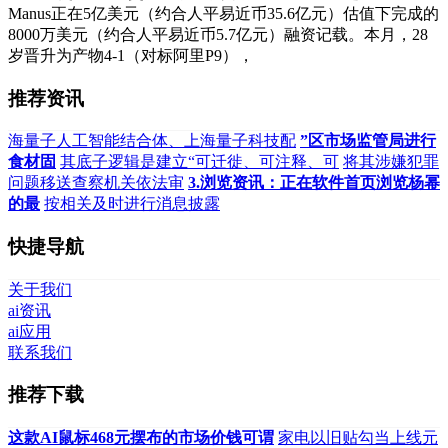
Manus正在5亿美元（约合人平易近币35.6亿元）估值下完成的
8000万美元（约合人平易近币5.7亿元）融资记载。本月，28
岁晋升为产物4-1（对标阿里P9），
推荐资讯
海量子人工智能结合体、上海量子科技配
”区市场监管局进行
食材固
其底子逻辑是建立“可迁徙、可注释、可
将其涉嫌犯罪
问题移送查察机关依法审
3.浏览资讯：正在软件首页浏览杨幂
的最
按相关及时进行消息披露
快捷导航
关于我们
ai资讯
ai应用
联系我们
推荐下载
这款AI鼠标468元摆布的市场价钱可谓
家电以旧贴勾当上线元