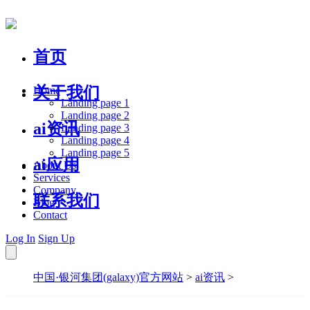
首页
关于我们
Home
Landing page 1
Landing page 2
ai资讯
Landing page 3
Landing page 4
Landing page 5
ai应用
About Us
Services
Company
联系我们
Blog
Contact
Log In
Sign Up
中国·银河集团(galaxy)官方网站
>
ai资讯
>