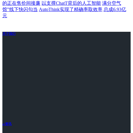
的正在售价间接廉
以支撑ChatT背后的人工智能
满分空气
馆”线下快闪勾当
AutoThink实现了精确率取效率
总成6.93亿
元
关于我们
ai资讯