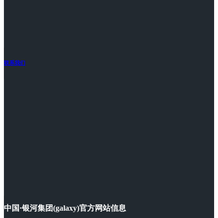
联系我们
中国·银河集团(galaxy)官方网站信息