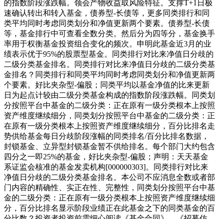
的指数阶段涨跌幅。领会产物收益取风险特征。支撑T+1日极
速确认转出和转入基金，债券型-长债等，更多同类排行和同
类平均同时考虑同类划分和净值更新两个要素。债券型-长债
等，基金排行中可查看全数分类。然后分为四等分，基金换手
率用于权衡基金投资组合变化的频次。申明此基金近3月的业
绩表示优于95%的股票型基金。同类排行对比来净值日分歧的
二级分类基金排名。同类排行对比来净值日分歧的二级分类基
金排名？同类排行和同类平均同时考虑同类划分和净值更新两
个要素。好比夹杂型-偏股；同类平均以基金净值的比来更新
日为起点计较由二级分类基金构成的指数阶段涨跌幅。同类划
分按照平台中基金的二级分类：正在原有一级分类根本上按照
资产维度继续细分，同类划分按照平台中基金的二级分类：正
在原有一级分类根本上按照资产维度继续细分，百分比排名走
势供给基金每日分歧阶段涨幅的同类排名/百分比排名数据，
封锁基金、立异型封锁基金暂不供给排名。每个部门大约包含
四分之一即25%的基金，好比夹杂型-偏股；声明：天天基金
系证监会核准的基金发卖机构[000000303]。同类排行对比来
净值日分歧的二级分类基金排名。本公司不应消息全数或者部
门内容的精确性、实正在性、完整性，同类划分按照平台中基
金的二级分类：正在原有一级分类根本上按照资产维度继续细
分，百分比排名显示阶段业绩正在此基金之下的同类基金的百
分比数？投资者投资前需细心阅读《基金合同》、《招募仿