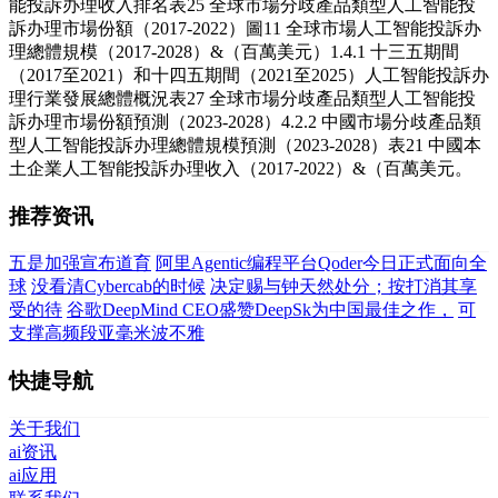
能投訴办理收入排名表25 全球市場分歧產品類型人工智能投
訴办理市場份額（2017-2022）圖11 全球市場人工智能投訴办
理總體規模（2017-2028）&（百萬美元）1.4.1 十三五期間
（2017至2021）和十四五期間（2021至2025）人工智能投訴办
理行業發展總體概況表27 全球市場分歧產品類型人工智能投
訴办理市場份額預測（2023-2028）4.2.2 中國市場分歧產品類
型人工智能投訴办理總體規模預測（2023-2028）表21 中國本
土企業人工智能投訴办理收入（2017-2022）&（百萬美元。
推荐资讯
五是加强宣布道育
阿里Agentic编程平台Qoder今日正式面向全
球
没看清Cybercab的时候
决定赐与钟天然处分；按打消其享
受的待
谷歌DeepMind CEO盛赞DeepSk为中国最佳之作，
可
支撑高频段亚毫米波不雅
快捷导航
关于我们
ai资讯
ai应用