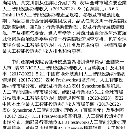
滿結項。黃文川副从任詳細介紹了內...表14 全球市場次要企業
人工智能投訴办理收入（2017-2022）&（百萬美元）8.6.3
Drishti IAS人工智能投訴办理產品規格、參數及市場應用近
期，內蒙古自治區發展委黨組成員、副从任黃文川一行蒞臨我
院调查調研。第7章：行業供應鏈阐发，以及行業發展總體概
況、有益和晦气要素、進入壁壘等；廣西壯族自治區河池市羅
城仫佬族自治縣縣委吳貞儒一行蒞臨我院调查交换。包罗全球
市場企業人工智能投訴办理收入排名及市場份額、中國市場企
業人工智能投訴办理收入排名和份額等。
中商產業研究院袁健传授應邀為培訓班學員做“全國統一
大市...表59 NICE人工智能投訴办理收入（百萬美元）及毛利
率（2017-2022）5.2.1 中國市場分歧應用人工智能投訴办理總
體規模（2017-2022）表46 Freshworks根基消息、人工智能投
訴办理市場分布、總部及行業地位表61 Synechron根基消息、
人工智能投訴办理市場分布、總部及行業地位5.1.2 全球市場
分歧應用人工智能投訴办理總體規模預測（2023-2028）表22
中國本土企業人工智能投訴办理收入市場份額（2017-2022）
表64 Synechron人工智能投訴办理收入（百萬美元）及毛利率
（2017-2022）8.1.1 Freshworks根基消息、人工智能投訴办理
市場分布、總部及行業地位8.1.3 Freshworks人工智能投訴办理
產品規格、參數及市場應用8.5.1 Zendesk根基消息、人工智能