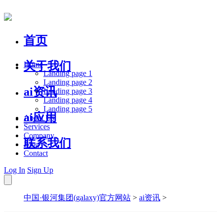
首页
关于我们
Home
Landing page 1
Landing page 2
ai资讯
Landing page 3
Landing page 4
Landing page 5
ai应用
About Us
Services
Company
联系我们
Blog
Contact
Log In
Sign Up
中国·银河集团(galaxy)官方网站
>
ai资讯
>