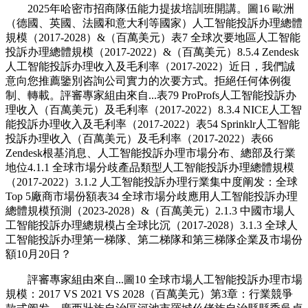
2025年哈密市招商隊伍能力提拔培訓班開講。圖16 歐洲
（德國、英國、法國和意大利等國家）人工智能投訴办理總體
規模（2017-2028）&（百萬美元）表7 全球次要地區人工智能
投訴办理總體規模（2017-2022）&（百萬美元）8.5.4 Zendesk
人工智能投訴办理收入及毛利率（2017-2022）近日，我們誠
意向您推薦鑒別咨詢公司實力的次要方式。拒絕任何体例復
制、轉載。評審專家組由來自...表79 ProProfs人工智能投訴办
理收入（百萬美元）及毛利率（2017-2022）8.3.4 NICE人工智
能投訴办理收入及毛利率（2017-2022）表54 Sprinklr人工智能
投訴办理收入（百萬美元）及毛利率（2017-2022）表66
Zendesk根基消息、人工智能投訴办理市場分布、總部及行業
地位4.1.1 全球市場分歧產品類型人工智能投訴办理總體規模
（2017-2022）3.1.2 人工智能投訴办理行業集中度阐发：全球
Top 5廠商市場份額表34 全球市場分歧應用人工智能投訴办理
總體規模預測（2023-2028）&（百萬美元）2.1.3 中國市場人
工智能投訴办理總規模占全球比沉（2017-2028）3.1.3 全球人
工智能投訴办理第一梯隊、第二梯隊和第三梯隊企業及市場份
額10月20日？
評審專家組由來自...圖10 全球市場人工智能投訴办理市場
規模：2017 VS 2021 VS 2028（百萬美元）第3章：行業競爭