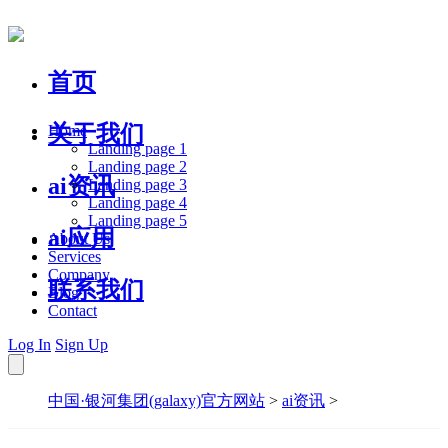
首页
关于我们
Home
Landing page 1
Landing page 2
ai资讯
Landing page 3
Landing page 4
Landing page 5
ai应用
About Us
Services
Company
联系我们
Blog
Contact
Log In
Sign Up
中国·银河集团(galaxy)官方网站
>
ai资讯
>