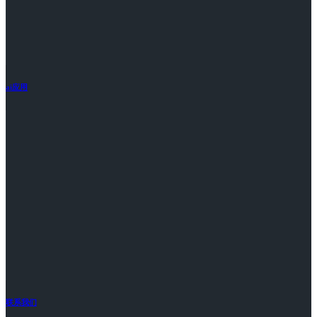
ai应用
联系我们