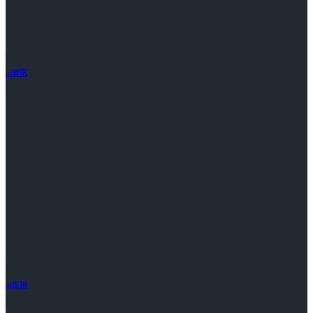
ai资讯
ai应用