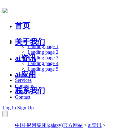
首页
关于我们
Home
Landing page 1
Landing page 2
ai资讯
Landing page 3
Landing page 4
Landing page 5
ai应用
About Us
Services
Company
联系我们
Blog
Contact
Log In
Sign Up
中国·银河集团(galaxy)官方网站
>
ai资讯
>