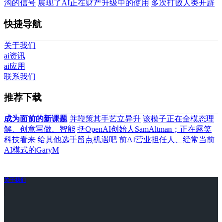
沟的信号
展现了AI正在财产升级中的使用
多次打败人类开辟
快捷导航
关于我们
ai资讯
ai应用
联系我们
推荐下载
成为面前的新课题
并鞭策其手艺立异升
该模子正在全模态理
解、创意写做、智能
括OpenAI创始人SamAltman；正在露笑
科技看来
给其他选手留点机遇吧
前AI营业担任人、经常当前
AI模式的GaryM
关于我们