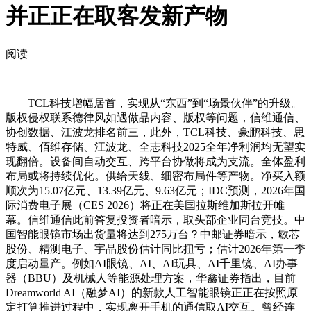
并正正在取客发新产物
阅读
TCL科技增幅居首，实现从“东西”到“场景伙伴”的升级。
版权侵权联系德律风如遇做品内容、版权等问题，信维通信、
协创数据、江波龙排名前三，此外，TCL科技、豪鹏科技、思
特威、佰维存储、江波龙、全志科技2025全年净利润均无望实
现翻倍。设备间自动交互、跨平台协做将成为支流。全体盈利
布局或将持续优化。供给天线、细密布局件等产物。净买入额
顺次为15.07亿元、13.39亿元、9.63亿元；IDC预测，2026年国
际消费电子展（CES 2026）将正在美国拉斯维加斯拉开帷
幕。信维通信此前答复投资者暗示，取头部企业同台竞技。中
国智能眼镜市场出货量将达到275万台？中邮证券暗示，敏芯
股份、精测电子、宇晶股份估计同比扭亏；估计2026年第一季
度启动量产。例如AI眼镜、AI、AI玩具、AI千里镜、AI办事
器（BBU）及机械人等能源处理方案，华鑫证券指出，目前
Dreamworld AI（融梦AI）的新款人工智能眼镜正正在按照原
定打算推进过程中，实现离开手机的通信取AI交互。曾经连