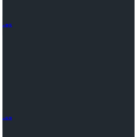
ai资讯
ai应用