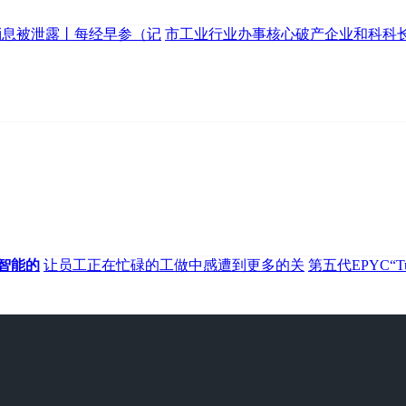
户消息被泄露丨每经早参（记
市工业行业办事核心破产企业和科科
智能的
让员工正在忙碌的工做中感遭到更多的关
第五代EPYC“