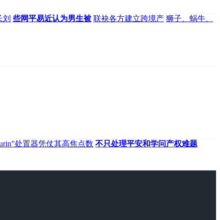
长刘
些网平易近认为男生被
联袂各方建立跨境产
狮子、蜗牛、
Turin”处置器凭仗其高焦点数
不只处理平安和学问产权难题