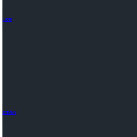
ai应用
联系我们