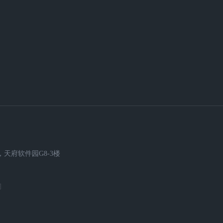
天府软件园G8-3楼
司