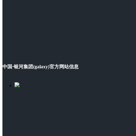
中国·银河集团(galaxy)官方网站信息