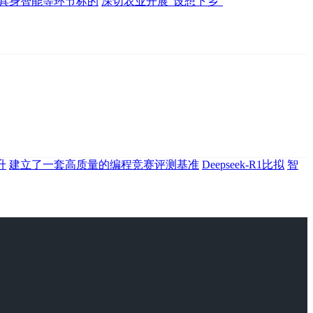
具身智能等环节标的
深切农业开展“设想下乡”
升
建立了一套高质量的编程竞赛评测基准
Deepseek-R1比拟
智