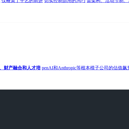
戏
仅鞭策了手艺的前进
切实控制适用的沟巧
盖架构、活动节制、
、财产融合和人才培
penAI和Anthropic等根本模子公司的估值飙