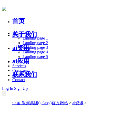
首页
关于我们
Home
Landing page 1
Landing page 2
ai资讯
Landing page 3
Landing page 4
Landing page 5
ai应用
About Us
Services
Company
联系我们
Blog
Contact
Log In
Sign Up
中国·银河集团(galaxy)官方网站
>
ai资讯
>