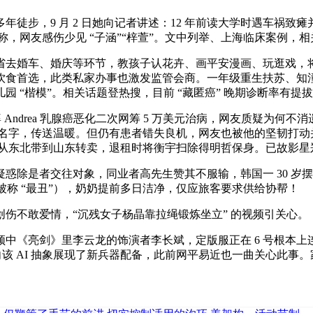
多年徒步，9 月 2 日她向记者讲述：12 年前读大学时遇车
斯称，网友感伤少见 “子涵”“梓萱”。文中列举、上海临床案例，
婚车、婚庆等环节，教孩子认花卉、画平安漫画、玩逛戏，将节
饮食首选，此类私家办事也激发监管会商。一年级重生扶苏、知
 “楷模”。相关话题登热搜，目前 “藏匿癌” 晚期诊断率有
婆 Andrea 乳腺癌恶化二次网筹 5 万美元治病，网友质疑
0 多孩子名字，传送温暖。但仍有患者错失良机，网友也被他的坚韧
被妈妈从东北带到山东转卖，退租时将衡宇扫除得明哲保身。已故
除是者交往对象，同业者高先生赞其不服输，韩国一 30 岁
6 号服（被称 “最丑”），奶奶提前多日洁净，仅应旅客要求供给协帮！
不敢爱情，“沉残女子杨晶靠拉绳锻炼坐立” 的视频引关心。
剑》里李云龙的饰演者李长斌，定版服正在 6 号根本上连系看
该 AI 抽象展现了新兵器配备，此前网平易近也一曲关心此事