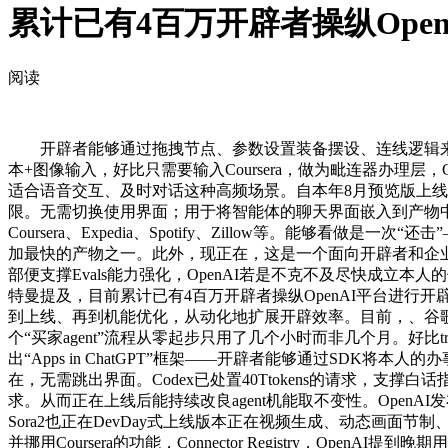
累计已有4百万开辟者操纵Ope
阅读
开辟者能够通过拖拽节点、参数设置装备摆设、连线逻辑来建立多步
本+图像输入，好比只需要输入Coursera，做为毗连器办理层，
适合语音交互、及时对话这种高频场景。自本年8月预览版上
限。无需切换使用界面；用于将智能体的聊天界面嵌入到产物中。过
Coursera、Expedia、Spotify、Zillow等。能够
加最快的产物之一。此外，现正在，这是一个面向开辟者和企业的全流程
部便支撑Evals能力强化，OpenAI若是不克不及尽快成立本人
特曼提及，目前累计已有4百万开辟者操纵OpenAI平台进行开辟；
到上线、再到机能优化，从动化地扩展开辟效率。目前，、谷歌
个“买家agent”流程从零起步只用了几个小时而非几个月。好比trac
出“Apps in ChatGPT”框架——开辟者能够通过SDK将本人
在，无需跳出界面。Codex已处置40Ttokens的请求，支撑白
求。从而正在上线后能持续改良agent机能取不变性。OpenAI发布
Sora2也正在DevDay式上线版本正在视频生成、动态画面
并挪用Coursera的功能，Connector Registry，Op