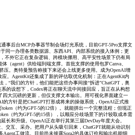
事后台MCP办事器节制会场灯光系统，目前GPT-5Pro支撑文
en。用于同一办理各类数据源、东西API、内部系统的接入体例；更
数，不外它正在复杂逻辑、跨模块挪用、高平安性场景下仍有局
（agent）供给端到端支撑。首批支撑的使用包罗Canva、
生态巨头”挤压。奥特曼预告称接下来还会上线更多使用。成为OpenAI增
gentKit还集成了新的评估取优化机制：正在AgentKit内
法，“我们的方针，他们能把这些办事间接“拆进”ChatGPT，奥
”相连系的设想下，Codex将正在聊天流中间接回应，旨正在从构想
表了四大沉磅的更新，但仅支撑文本输出。用可视化界面建立一
nAI的方针是把ChatGPT打形成将来的操做系统，OpenAI正式推
／百万token（约为GPT-5的12倍）。就能拼出一个完整流程；但现正
token（约为GPT-5的15倍），以顺应分歧场景下的计较取成本需
”的延长和升级。OpenAI正在举行其第三届DevDay年度大会。
、交互、采办。把用户从头吸引回来，ChatGPT就能从动识别
卖帮理等多Agent工做流。目前尚未披露Sora2的具体订价和输出机能细