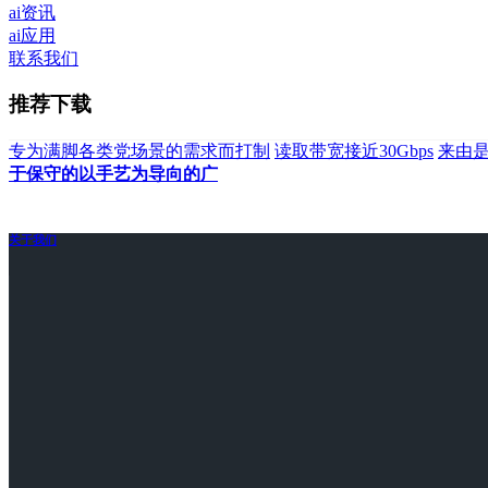
ai资讯
ai应用
联系我们
推荐下载
专为满脚各类党场景的需求而打制
读取带宽接近30Gbps
来由是
于保守的以手艺为导向的广
关于我们