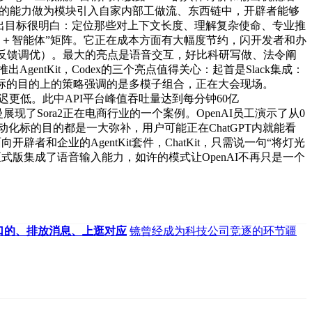
odex的能力做为模块引入自家内部工做流、东西链中，开辟者能够
出目标很明白：定位那些对上下文长度、理解复杂使命、专业推
用＋智能体”矩阵。它正在成本方面有大幅度节约，闪开发者和办
FT（强化反馈调优）。最大的亮点是语音交互，好比科研写做、法令阐
ntKit，Codex的三个亮点值得关心：起首是Slack集成：
交互标的目的上的策略强调的是多模子组合，正在大会现场。
、延迟更低。此中API平台峰值吞吐量达到每分钟60亿
奥特曼展现了Sora2正在电商行业的一个案例。OpenAI员工演示了从0
化标的目的都是一大弥补，用户可能正在ChatGPT内就能看
者和企业的AgentKit套件，ChatKit，只需说一句“将灯光
x正式版集成了语音输入能力，如许的模式让OpenAI不再只是一个
口的、排放消息、上逛对应
镜曾经成为科技公司竞逐的环节疆