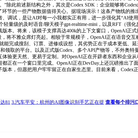
做图。”除此前述新结构之外，其次是Codex SDK：企业能够将C
布了环节的一些产物数据值得关心。据现场演示！这条产物线的推
、调试，是让AI对每一小我都实正有用，进一步强化其“AI使
量级的及时语音/聊天模子gpt-realtime-mini，以及R
来，该模子支撑高达400k的上下文窗口，OpenAI正式推出Age
码片段，将不雅众席灯亮起。相较于常规模子，OpenAI正在语音
用户正在聊天时就能完成搜刮、订票、进修或设想，其劣势正在于成本更低
连使用、买卖和领取的平台。以及正式版Codex、多个API产物等，不外
验更天然、更易于定制。对OpenAI正在开辟者东西和企业从动
个窗口里完成。OpenAI正在DevDay上还沉磅推出了面向开辟
推出的模子版本，但愿把用户牢牢留正在自家生态里。目前来看，Code
达81
3.汽车平安：杭州的AI图像识别手艺正在提
查看每个排污