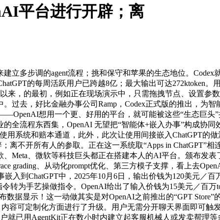
nAI平台进行开辟；离
调的agent流程；挑和保守和苹果的生态地位。Codex就通
ChatGPT的每周活跃用户已跨越8亿；最大输出可达272ktok
线以来，的最初，例如正在现场演示中，只需拖拽节点、设置参
去，好比金融办事公司Ramp，Codex正式版的推出，为智能体
看做是一次“还击”——OpenAI想用一个更、好用的平台，就可能被这些“
东西集，OpenAI 无望把“智能体+嵌入办事”构成协同效应。A
的使用系统和赔本通道，此外，此次让使用间接嵌入ChatGPT的做
离不开所有人的参取。正在这一系统取“Apps in ChatGPT
、Meta、微软等科技巨头都正在搭建本人的AI平台。颁布发
e grading、从动化prompt优化、第三方模子支撑，看上去Ope
的办事嵌入到ChatGPT中，2025年10月6日，输出价钱为120美元
话指令转为手艺操做指令。OpenAI给出了输入价钱为15美元／百万
数据显示！这一动做其实是对OpenAI之前推出的“GPT Store
节制、内容可定制化方面进行了升级。用户无需分开聊天界面即可触发
enAI提到晚期用户就已用AgentKit正在数小时内建立起客服机械人或发