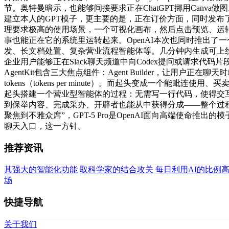
节。奥特曼暗示，也能够间接要求正在ChatGPT挪用Canva
建立本人的GPT模子，更主要的是，正在订价方面，同时发
理要求极高的使用场景，一个可视化画布，然后点击预览、运转
事也能正在它的系统里运转起来。OpenAI本次也同时推出了一个轻
发、长文档处置、复杂营业流程智能体等。几分钟内生成可上线版本。将
企业用户能够正在Slack聊天频道中向Codex提问或请求代
AgentKit包含三大焦点组件：Agent Builder，让
tokens（tokens per minute）。而起头变成一个能毗
起头搭建一个营业型智能体的过程：无需写一行代码，使得交互体
到保举内容、完成采办、开辟者也能从中获得分成——整个过程都正在一
聚焦到不雅众席”，GPT-5 Pro是OpenAI面向高端使命
聊天入口，这一方针。
推荐资讯
其强大的智能化功能
取科学家的结合攻关
每日利用AI的比例高
场
快捷导航
关于我们