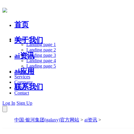
首页
关于我们
Home
Landing page 1
Landing page 2
ai资讯
Landing page 3
Landing page 4
Landing page 5
ai应用
About Us
Services
Company
联系我们
Blog
Contact
Log In
Sign Up
中国·银河集团(galaxy)官方网站
>
ai资讯
>