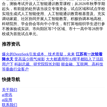
合，测验考试开设人工智能通识教育课程；从2026年秋季学期
起头，有前提的处所该当设立专项资金，试点区域和试点学校
实现生成式人工智能使用、人工智能通识教育根基普及。充实
调动家庭、社区协同开展人工智能教育。积极协调本地高校、
科研院所、学会协会等向中小学生，有打算地组织学生进行参
不雅体验或实训。市向阳区等7个区域、市十一高中等28所学
校成为首批试点单元。
推荐资讯
爆火的DeepSeek引发成本、技术质疑，未来
江苏有一次较着
降水天
受高温少雨气候影
大大都通用型AI帮手都陷入了活跃
用户下
科副总裁、研究院院长刘聪
能金融、互联网、高科技
等垂曲行业客户
快捷导航
关于我们
ai资讯
ai应用
联系我们