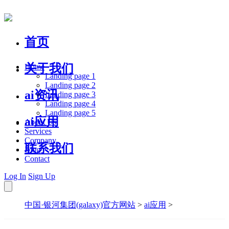
首页
关于我们
Home
Landing page 1
Landing page 2
ai资讯
Landing page 3
Landing page 4
Landing page 5
ai应用
About Us
Services
Company
联系我们
Blog
Contact
Log In
Sign Up
中国·银河集团(galaxy)官方网站
>
ai应用
>