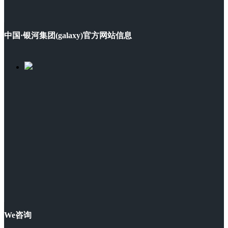
中国·银河集团(galaxy)官方网站信息
We咨询