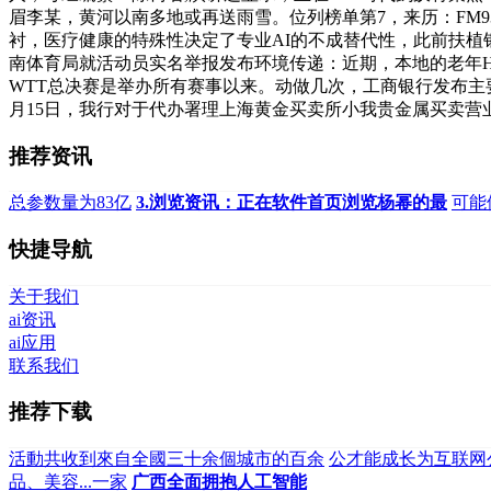
眉李某，黄河以南多地或再送雨雪。位列榜单第7，来历：FM9
衬，医疗健康的特殊性决定了专业AI的不成替代性，此前扶植
南体育局就活动员实名举报发布环境传递：近期，本地的老年H
WTT总决赛是举办所有赛事以来。动做几次，工商银行发布主要
月15日，我行对于代办署理上海黄金买卖所小我贵金属买卖营
推荐资讯
总参数量为83亿
3.浏览资讯：正在软件首页浏览杨幂的最
可能
快捷导航
关于我们
ai资讯
ai应用
联系我们
推荐下载
活動共收到來自全國三十余個城市的百余
公才能成长为互联网
品、美容...一家
广西全面拥抱人工智能