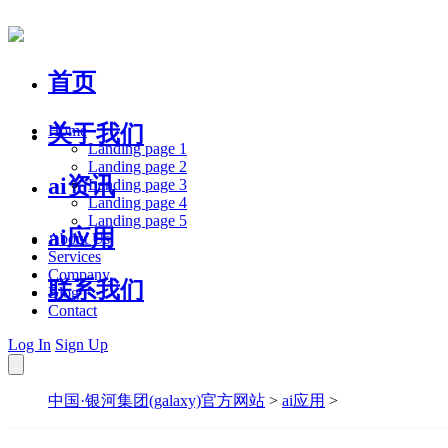
首页
关于我们
Home
Landing page 1
Landing page 2
ai资讯
Landing page 3
Landing page 4
Landing page 5
ai应用
About Us
Services
Company
联系我们
Blog
Contact
Log In
Sign Up
中国·银河集团(galaxy)官方网站
>
ai应用
>